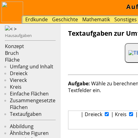
Au
Erdkunde
Geschichte
Mathematik
Sonstiges
Textaufgaben zur Um
Hausaufgaben
Konzept
Bruch
Fläche
Umfang und Inhalt
Dreieck
Viereck
Aufgabe:
Wähle zu berechnen
Kreis
Textfelder ein.
Einfache Flächen
Zusammengesetzte
Flächen
Textaufgaben
|
Dreieck
|
Kreis
Abbildung
Ähnliche Figuren