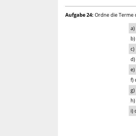
Aufgabe 24:
Ordne die Terme d
a)
b)
c)
d)
e)
f)
g)
h)
i)