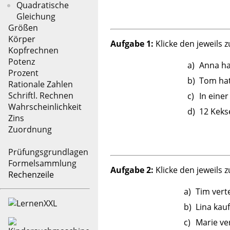
Quadratische
Gleichung
Größen
Körper
Aufgabe 1:
Klicke den jeweils
Kopfrechnen
Potenz
a)
Anna ha
Prozent
b)
Tom hat
Rationale Zahlen
Schriftl. Rechnen
c)
In einer
Wahrscheinlichkeit
d)
12 Keks
Zins
Zuordnung
Prüfungsgrundlagen
Formelsammlung
Aufgabe 2:
Klicke den jeweils
Rechenzeile
a)
Tim vert
b)
Lina kau
c)
Marie ve