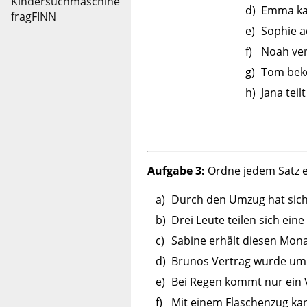
d)
Emma kau
e)
Sophie ad
f)
Noah ver
g)
Tom beko
h)
Jana teil
Aufgabe 3:
Ordne jedem Satz e
a)
Durch den Umzug hat sich
b)
Drei Leute teilen sich eine 
c)
Sabine erhält diesen Mona
d)
Brunos Vertrag wurde um 3
e)
Bei Regen kommt nur ein V
f)
Mit einem Flaschenzug ka