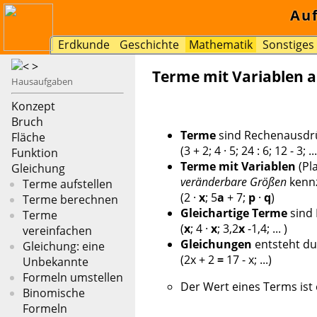
Au
Erdkunde
Geschichte
Mathematik
Sonstiges
Terme mit Variablen a
Hausaufgaben
Konzept
Bruch
Terme
sind Rechenausdr
Fläche
(3 + 2; 4 · 5; 24 : 6; 12 - 3; ...
Funktion
Terme mit Variablen
(Pl
Gleichung
veränderbare Größen
kenn
Terme aufstellen
(2 ·
x
; 5
a
+ 7;
p
·
q
)
Terme berechnen
Gleichartige Terme
sind 
Terme
(
x
; 4 ·
x
; 3,2
x
-1,4; ... )
vereinfachen
Gleichungen
entsteht du
Gleichung: eine
(2x + 2
=
17 - x; ...)
Unbekannte
Formeln umstellen
Der Wert eines Terms ist 
Binomische
Formeln