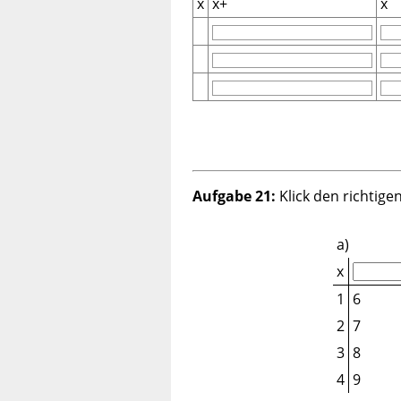
x
x+
x
Aufgabe 21:
Klick den richtige
a)
x
1
6
2
7
3
8
4
9