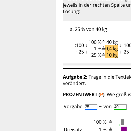
jeweils in der rechten Spalte
Lösung:
25 % von 40 kg
100 %
≙
40 kg
:100
↓
↓
: 10
1 %
≙
0,4 kg
·
25
↓
↓
·
25
25 %
≙
10 kg
Aufgabe 2:
Trage in die Textfe
verändert.
PROZENTWERT (
P
)
: Wie groß 
Vorgabe:
%
von
100 %
≙
Dreisatz:
1 %
≙