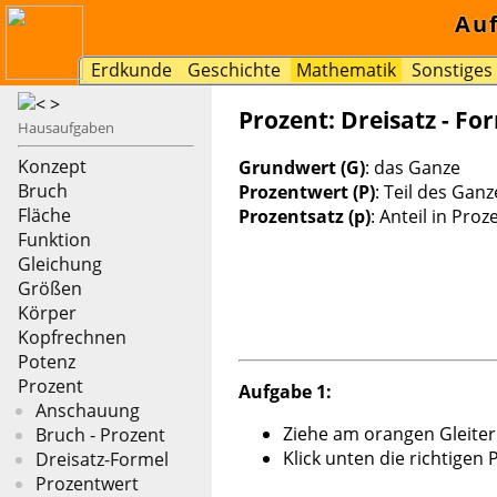
Au
Erdkunde
Geschichte
Mathematik
Sonstiges
Prozent: Dreisatz - Fo
Hausaufgaben
Konzept
Grundwert (G)
: das Ganze
Bruch
Prozentwert (P)
: Teil des Gan
Fläche
Prozentsatz (p)
: Anteil in Proz
Funktion
Gleichung
Größen
Körper
Kopfrechnen
Potenz
Prozent
Aufgabe 1:
Anschauung
Ziehe am orangen Gleiter 
Bruch - Prozent
Klick unten die richtigen
Dreisatz-Formel
Prozentwert