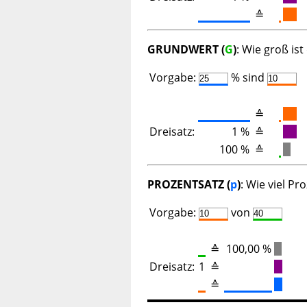
≙
GRUNDWERT (
G
)
: Wie groß is
Vorgabe:
%
sind
≙
Dreisatz:
1 %
≙
100 %
≙
PROZENTSATZ (
p
)
: Wie viel P
Vorgabe:
von
≙
100,00 %
Dreisatz:
1
≙
≙